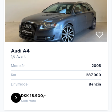
Automatisk nødbremse
AUX tilslutning
Bi-xenon lygter
Audi A4
Bluetooth
1,6 Avant
Modelår
2005
Dæktryksystem
Km
287.000
El-ruder
Drivmiddel
Benzin
DKK 18.900,-
El-spejle med varme
Kontantpris