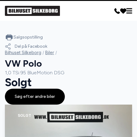
Salgsopstilling
Del på Facebook
Bilhuset Silkeborg
/
Biler
/
VW Polo
1,0 TSi 95 BlueMotion DSG
Solgt
Søg efter andre biler
SOLGT