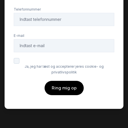
Læderrat
Telefonnummer
Musikstreaming via bluetooth
E-mail
SD kortlæser
Splitbagsæder
Ja, jeg har læst og accepterer jeres cookie- og
privatlivspolitik
Sædevarme
Ring mig op
Træthedsregistrering
Tågelygter