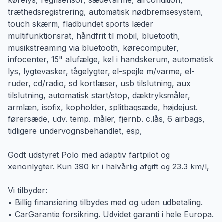
kørelys, regnsensor, sædevarme, aircondition,
træthedsregistrering, automatisk nødbremsesystem,
touch skærm, fladbundet sports læder
multifunktionsrat, håndfrit til mobil, bluetooth,
musikstreaming via bluetooth, kørecomputer,
infocenter, 15" alufælge, køl i handskerum, automatisk
lys, lygtevasker, tågelygter, el-spejle m/varme, el-
ruder, cd/radio, sd kortlæser, usb tilslutning, aux
tilslutning, automatisk start/stop, dæktryksmåler,
armlæn, isofix, kopholder, splitbagsæde, højdejust.
førersæde, udv. temp. måler, fjernb. c.lås, 6 airbags,
tidligere undervognsbehandlet, esp,
Godt udstyret Polo med adaptiv fartpilot og
xenonlygter. Kun 390 kr i halvårlig afgift og 23.3 km/l,
Vi tilbyder:
• Billig finansiering tilbydes med og uden udbetaling.
• CarGarantie forsikring. Udvidet garanti i hele Europa.