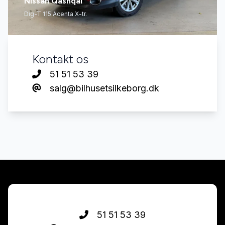
Nissan Qashqai
Dig-T 115 Acenta X-tr.
Kontakt os
51 51 53 39
salg@bilhusetsilkeborg.dk
51 51 53 39