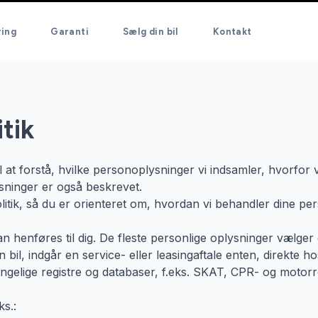
ring
Garanti
Sælg din bil
Kontakt
tik
 at forstå, hvilke personoplysninger vi indsamler, hvorfor 
ysninger er også beskrevet.
itik, så du er orienteret om, hvordan vi behandler dine per
 henføres til dig. De fleste personlige oplysninger vælger du
 bil, indgår en service- eller leasingaftale enten, direkte 
lgængelige registre og databaser, f.eks. SKAT, CPR- og moto
ks.: