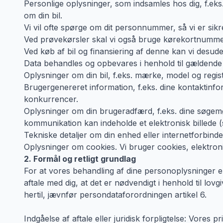
Personlige oplysninger, som indsamles hos dig, f.ek
om din bil.
Vi vil ofte spørge om dit personnummer, så vi er sikr
Ved prøvekørsler skal vi også bruge kørekortnummer
Ved køb af bil og finansiering af denne kan vi desu
Data behandles og opbevares i henhold til gældende 
Oplysninger om din bil, f.eks. mærke, model og regis
Brugergenereret information, f.eks. dine kontaktinfo
konkurrencer.
Oplysninger om din brugeradfærd, f.eks. dine søgem
kommunikation kan indeholde et elektronisk billede (s
Tekniske detaljer om din enhed eller internetforbinde
Oplysninger om cookies. Vi bruger cookies, elektron
2. Formål og retligt grundlag
For at vores behandling af dine personoplysninger er
aftale med dig, at det er nødvendigt i henhold til lovg
hertil, jævnfør persondataforordningen artikel 6.
Indgåelse af aftale eller juridisk forpligtelse: Vores