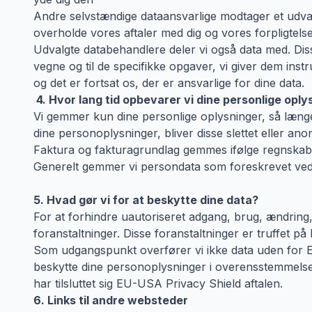
Andre selvstændige dataansvarlige modtager et udvalg
overholde vores aftaler med dig og vores forpligtelse
Udvalgte databehandlere deler vi også data med. Diss
vegne og til de specifikke opgaver, vi giver dem ins
og det er fortsat os, der er ansvarlige for dine data.
4. Hvor lang tid opbevarer vi dine personlige oply
Vi gemmer kun dine personlige oplysninger, så længe d
dine personoplysninger, bliver disse slettet eller ano
Faktura og fakturagrundlag gemmes ifølge regnskab
Generelt gemmer vi persondata som foreskrevet ved l
5. Hvad gør vi for at beskytte dine data?
For at forhindre uautoriseret adgang, brug, ændring,
foranstaltninger. Disse foranstaltninger er truffet 
Som udgangspunkt overfører vi ikke data uden for EU.
beskytte dine personoplysninger i overensstemmelse 
har tilsluttet sig EU-USA Privacy Shield aftalen.
6. Links til andre websteder