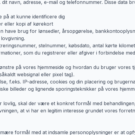
s. dit navn, adresse, e-mail og telefonnummer. Disse data
e på at kunne identificere dig
 eller kopi af kørekort
den have brug for lønsedler, årsopgørelse, bankkontooplysn
lovgivning.
treringsnummer, stelnummer, købsdato, antal kørte kilometer
rmationer, som du registrerer eller afgiver i forbindelse m
ønstre på vores hjemmeside og hvordan du bruger vores tj
åkaldt websignal eller pixel tag).
lse, f.eks. IP-adresse, cookies og din placering og brugern
iske billeder og lignende sporingsteknikker på vores hjem
 lovlig, skal der være et konkret formål med behandlingen,
ivningen, at vi har en legitim interesse grundet vores forret
 primære formål med at indsamle personoplysninger er at opfy