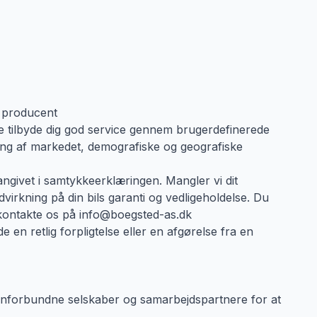
g producent
e tilbyde dig god service gennem brugerdefinerede
ering af markedet, demografiske og geografiske
angivet i samtykkeerklæringen. Mangler vi dit
virkning på din bils garanti og vedligeholdelse. Du
at kontakte os på info@boegsted-as.dk
en retlig forpligtelse eller en afgørelse fra en
rnforbundne selskaber og samarbejdspartnere for at