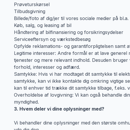
Prøveturskørsel
Tilbudsgivning
Billede/foto af dig/jer til vores sociale medier på bl
Køb, salg, og leasing af bil
Håndtering af bilfinansiering og forsikringsydelser
Serviceeftersyn og værkstedbesøg
Opfylde reklamations- og garantiforpligtelsen samt at
Legitime interesser: Andre formål er at lave genere
tjenester og mere relevant indhold. Desuden bruger vi
forhold, interesser og adfærd.
Samtykke: Hvis vi har modtaget dit samtykke til elekt
samtykke, kan vi ikke kontakte dig omkring vigtige se
kan til enhver tid trække dit samtykke tilbage, f.eks
Overholdelse af lovgivning: Vi kan også behandle dine
myndighed.
3. Hvem deler vi dine oplysninger med?
Vi behandler dine oplysninger med den største omhu
yde dig den