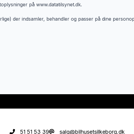
toplysninger på www.datatilsynet.dk.
lige) der indsamler, behandler og passer på dine personop
51 51 53 39
salg@bilhusetsilkeborg.dk