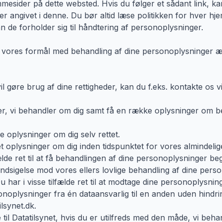
mmesider på dette websted. Hvis du følger et sådant link, 
er angivet i denne. Du bør altid læse politikken for hver h
 de forholder sig til håndtering af personoplysninger.
vores formål med behandling af dine personoplysninger ændre
 gøre brug af dine rettigheder, kan du f.eks. kontakte os vi
inger, vi behandler om dig samt få en række oplysninger om be
tige oplysninger om dig selv rettet.
slettet oplysninger om dig inden tidspunktet for vores almindeli
fælde ret til at få behandlingen af dine personoplysninger b
øre indsigelse mod vores ellers lovlige behandling af dine per
 Du har i visse tilfælde ret til at modtage dine personoplysnin
noplysninger fra én dataansvarlig til en anden uden hindri
lsynet.dk.
lage til Datatilsynet, hvis du er utilfreds med den måde, vi