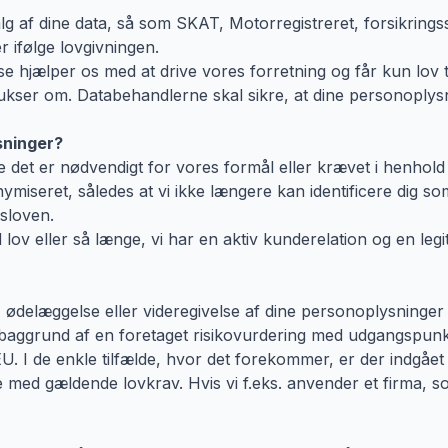
 af dine data, så som SKAT, Motorregistreret, forsikringss
r ifølge lovgivningen.
e hjælper os med at drive vores forretning og får kun lov t
trukser om. Databehandlerne skal sikre, at dine personoplys
sninger?
et er nødvendigt for vores formål eller krævet i henhold ti
nymiseret, således at vi ikke længere kan identificere dig s
sloven.
ov eller så længe, vi har en aktiv kunderelation og en leg
 ødelæggelse eller videregivelse af dine personoplysninger 
på baggrund af en foretaget risikovurdering med udgangspunk
 I de enkle tilfælde, hvor det forekommer, er der indgået a
med gældende lovkrav. Hvis vi f.eks. anvender et firma, so