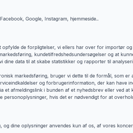
.a. Facebook, Google, Instagram, hjemmeside..
 opfylde de forpligtelser, vi ellers har over for importør o
l markedsføring, kundetilfredshedsundersøgelser og at kunn
 dine data til at skabe statistikker og rapporter til analys
ronisk markedsføring, bruger vi dette til de formål, som er 
rviceindkaldelser og forbrugerinformation, der kan have ind
. via et afmeldingslink i bunden af et nyhedsbrev eller ved 
 personoplysninger, hvis det er nødvendigt for at overholde 
, og dine oplysninger anvendes kun af os, af vores konce