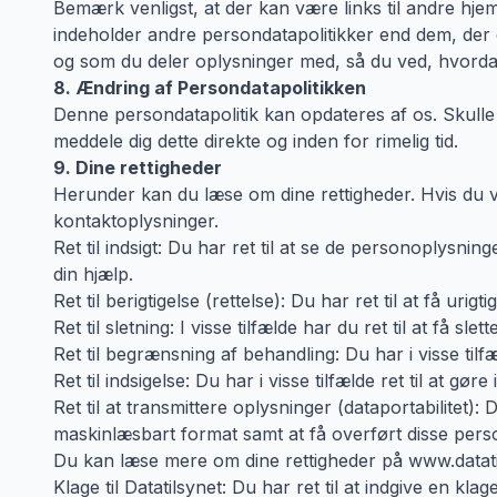
Bemærk venligst, at der kan være links til andre hje
indeholder andre persondatapolitikker end dem, der 
og som du deler oplysninger med, så du ved, hvordan
8. Ændring af Persondatapolitikken
Denne persondatapolitik kan opdateres af os. Skulle 
meddele dig dette direkte og inden for rimelig tid.
9. Dine rettigheder
Herunder kan du læse om dine rettigheder. Hvis du vil
kontaktoplysninger.
Ret til indsigt: Du har ret til at se de personoplysn
din hjælp.
Ret til berigtigelse (rettelse): Du har ret til at få urig
Ret til sletning: I visse tilfælde har du ret til at få 
Ret til begrænsning af behandling: Du har i visse til
Ret til indsigelse: Du har i visse tilfælde ret til at g
Ret til at transmittere oplysninger (dataportabilitet):
maskinlæsbart format samt at få overført disse perso
Du kan læse mere om dine rettigheder på www.datati
Klage til Datatilsynet: Du har ret til at indgive en k