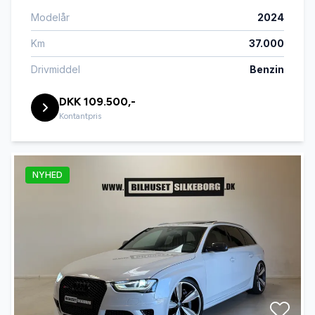
Modelår
2024
Km
37.000
Drivmiddel
Benzin
DKK 109.500,-
Kontantpris
NYHED