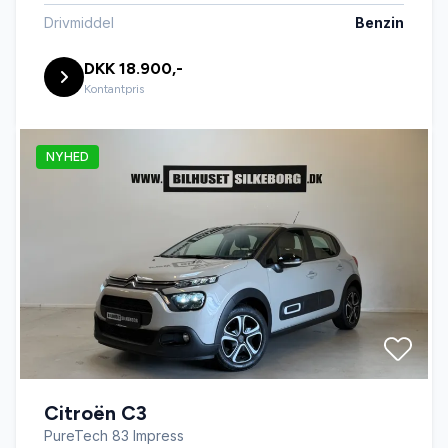
Drivmiddel
Benzin
DKK 18.900,-
Kontantpris
NYHED
Citroën C3
PureTech 83 Impress