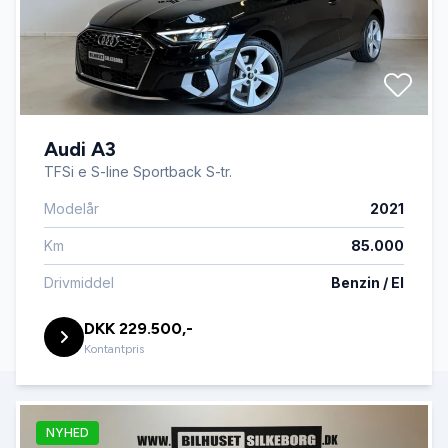
Audi A3
TFSi e S-line Sportback S-tr.
Modelår
2021
Km
85.000
Drivmiddel
Benzin / El
DKK 229.500,-
Kontantpris
NYHED