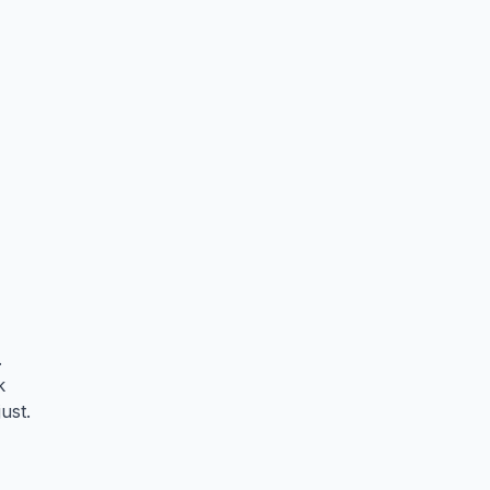
.
k
ust.