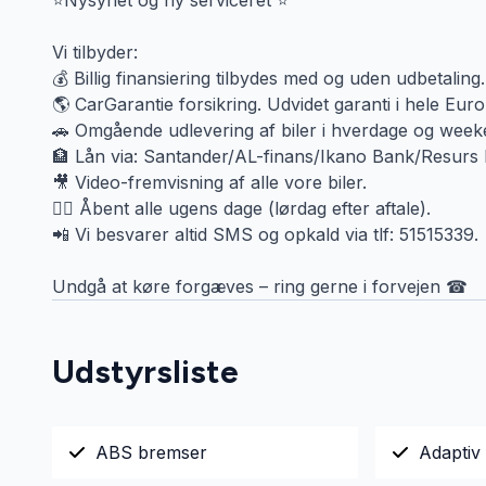
⭐Nysynet og ny serviceret ⭐
Vi tilbyder:
💰 Billig finansiering tilbydes med og uden udbetaling.
🌎 CarGarantie forsikring. Udvidet garanti i hele Euro
🚗 Omgående udlevering af biler i hverdage og weeke
🏦 Lån via: Santander/AL-finans/Ikano Bank/Resurs
🎥 Video-fremvisning af alle vore biler.
🙋‍♂️ Åbent alle ugens dage (lørdag efter aftale).
📲 Vi besvarer altid SMS og opkald via tlf: 51515339.
Undgå at køre forgæves – ring gerne i forvejen ☎
Udstyrsliste
ABS bremser
Adaptiv 