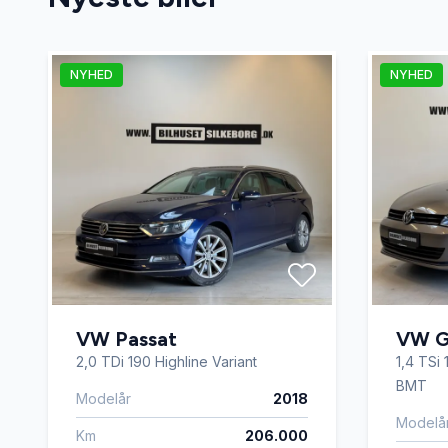
Glastag
Head-Up
NYHED
NYHED
Infocenter
Isofix
Lygtevasker
Læderra
Musikstreaming via bluetooth
Navigat
Parkeringssensor bagved
Parkeri
VW Passat
VW Go
2,0 TDi 190 Highline Variant
1,4 TSi 
Splitbagsæder
Sports
BMT
Modelår
2018
Modelå
Km
206.000
Tonede ruder
Tågelyg