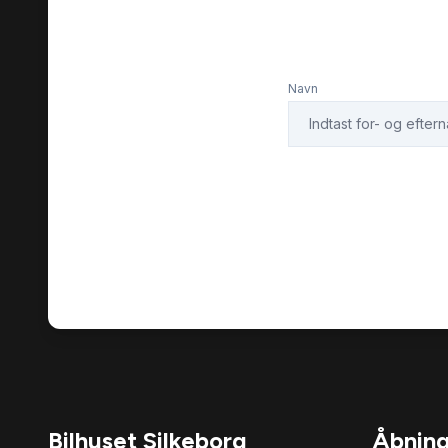
Navn
Bilhuset Silkeborg
Åbning