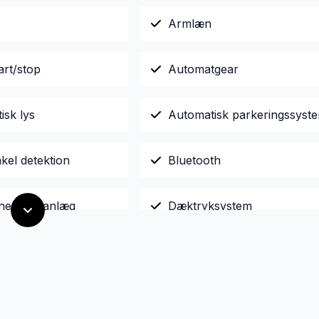
Armlæn
art/stop
Automatgear
isk lys
Automatisk parkeringssyst
nkel detektion
Bluetooth
ne klimaanlæg
Dæktryksystem
r x4
El-soltag
jent centrallås
Fuld LED forlygter