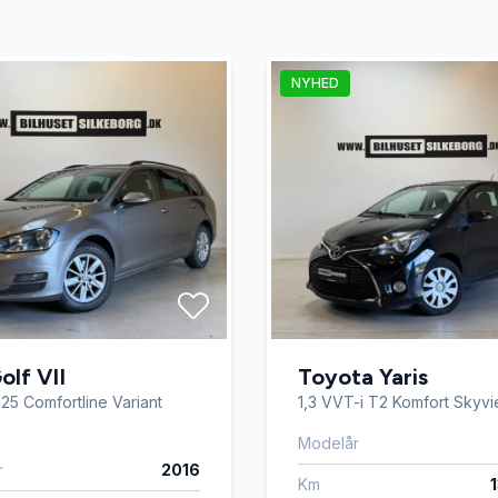
 Display
Højdejusterbart førersæde
NYHED
Kørecomputer
t
Lædersæder
ion
Nøglefri betjening
ngssensor foran
Skiltegenkendelse
lf VII
Toyota Yaris
125 Comfortline Variant
1,3 VVT-i T2 Komfort Skyv
sæder
Sædevarme
Modelår
r
2016
Km
ter
USB tilslutning