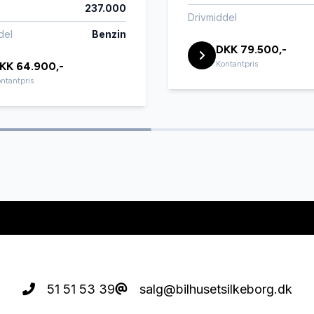
237.000
Drivmiddel
del
Benzin
assistent
DKK 79.500,-
Kontantpris
KK 64.900,-
ntantpris
51 51 53 39
salg@bilhusetsilkeborg.dk