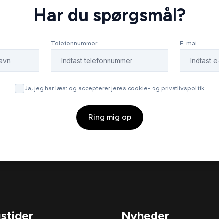
Har du spørgsmål?
Telefonnummer
E-mail
Ja, jeg har læst og accepterer jeres cookie- og privatlivspolitik
Ring mig op
stider
Nyheder