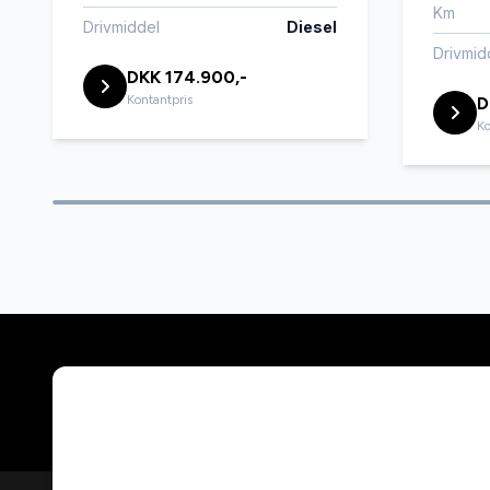
Km
Drivmiddel
Diesel
Drivmid
Varme i rattet
Vejbane
DKK 174.900,-
Kontantpris
D
Ko