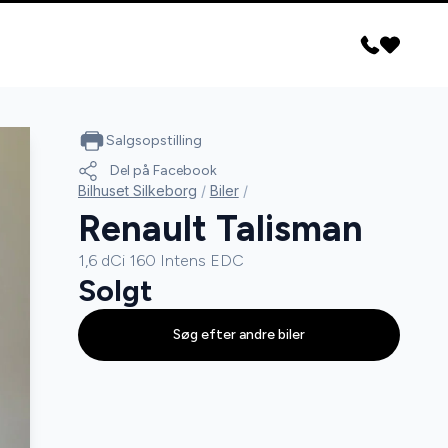
Salgsopstilling
Del på Facebook
Bilhuset Silkeborg
/
Biler
/
Renault Talisman
1,6 dCi 160 Intens EDC
Solgt
Søg efter andre biler