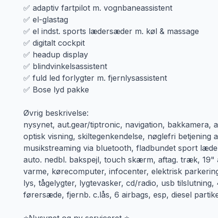
✅ adaptiv fartpilot m. vognbaneassistent
✅ el-glastag
✅ el indst. sports lædersæder m. køl & massage
✅ digitalt cockpit
✅ headup display
✅ blindvinkelsassistent
✅ fuld led forlygter m. fjernlysassistent
✅ Bose lyd pakke
Øvrig beskrivelse:
nysynet, aut.gear/tiptronic, navigation, bakkamera,
optisk visning, skiltegenkendelse, nøglefri betjening a
musikstreaming via bluetooth, fladbundet sport læde
auto. nedbl. bakspejl, touch skærm, aftag. træk, 19"
varme, kørecomputer, infocenter, elektrisk parkerin
lys, tågelygter, lygtevasker, cd/radio, usb tilslutning
førersæde, fjernb. c.lås, 6 airbags, esp, diesel partik