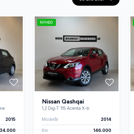
NYHED
Nissan Qashqai
iew
1,2 Dig-T 115 Acenta X-tr.
2015
Modelår
2014
134.000
Km
146.000