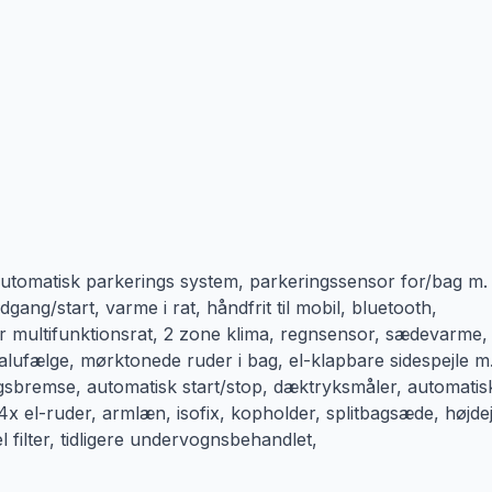
 automatisk parkerings system, parkeringssensor for/bag m.
dgang/start, varme i rat, håndfrit til mobil, bluetooth,
r multifunktionsrat, 2 zone klima, regnsensor, sædevarme,
 alufælge, mørktonede ruder i bag, el-klapbare sidespejle m
gsbremse, automatisk start/stop, dæktryksmåler, automatis
, 4x el-ruder, armlæn, isofix, kopholder, splitbagsæde, højdej
el filter, tidligere undervognsbehandlet,