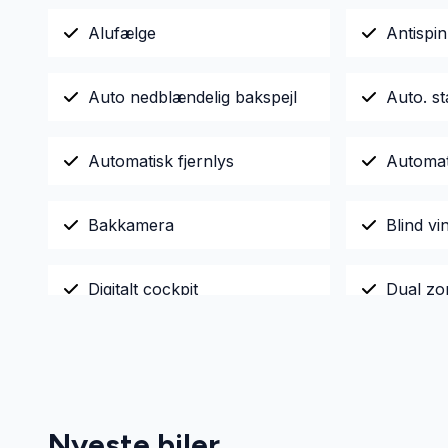
Alufælge
Antispin
Auto nedblændelig bakspejl
Auto. st
Automatisk fjernlys
Automat
Bakkamera
Blind vi
Digitalt cockpit
Dual zo
El-klapbare sidespejle med
El-rude
varme
Nyeste biler
Elektrisk parkeringsbremse
Fjernbet