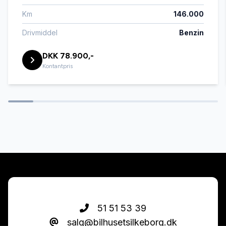
Km
146.000
El-ruder x4
Drivmiddel
Benzin
DKK 78.900,-
Elektrisk parkeringsbremse
Kontantpris
Fartpilot
Fjernbetjent centrallås
Glastag
Højdejusterbare forsæder
51 51 53 39
salg@bilhusetsilkeborg.dk
Infocenter