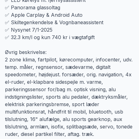
✅ LED kørelys m. fjernlysassistent
✅ Panorama glassoltag
✅ Apple Carplay & Android Auto
✅ Skiltegenkendelse & Vognbaneassistent
✅ Nysynet 7/1-2025
✅ 32.3 km/l og kun 740 kr i vægtafgift
Øvrig beskrivelse:
2 zone klima, fartpilot, kørecomputer, infocenter, udv.
temp. måler, regnsensor, sædevarme, digitalt
speedometer, højdejust. forsæder, orig. navigation, 4x
el-ruder, el-klapbare sidespejle m. varme,
parkeringssensor for/bag m. optisk visning, alu
indstigningslister, sports alu pedaler, dæktryksmåler,
elektrisk parkeringsbremse, sport læder
multifunktionsrat, håndfrit til mobil, bluetooth, usb
tilslutning, 16" alufælge, alu sports gearknop, aux
tilslutning, armlæn, isofix, splitbagsæde, servo, tonede
ruder, diesel partikel filter, aftag. træk.