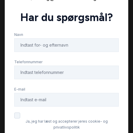
Har du spørgsmål?
Isofix
Navn
Kørecomputer
LED kørelys
Telefonnummer
Læderrat
E-mail
Navigation
Parkeringssensor bagved
Ja, jeg har læst og accepterer jeres cookie- og
privatlivspolitik
Parkeringssensor foran