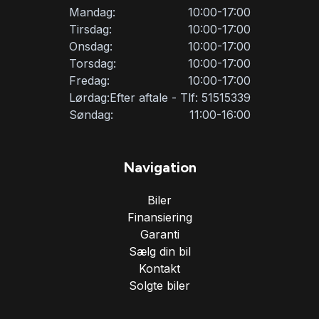
Mandag:
10:00-17:00
Tirsdag:
10:00-17:00
USB tilslutning
Onsdag:
10:00-17:00
Torsdag:
10:00-17:00
Fredag:
10:00-17:00
Vejbaneassistent
Lørdag:
Efter aftale - Tlf: 51515339
Søndag:
11:00-16:00
Navigation
Biler
Finansiering
Garanti
Sælg din bil
Kontakt
Solgte biler