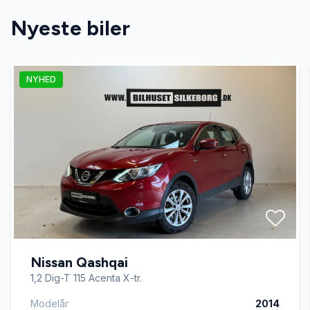
Nyeste biler
Automatisk fjernlys
NYHED
AUX tilslutning
Bluetooth
Delvis lædersæder
Dual zone klimaanlæg
Nissan Qashqai
Dæktryksystem
1,2 Dig-T 115 Acenta X-tr.
Modelår
2014
El-klapbare sidespejle med varme