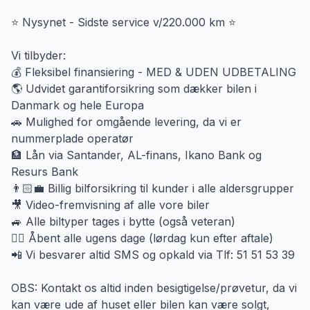
⭐ Nysynet - Sidste service v/220.000 km ⭐
Vi tilbyder:
💰 Fleksibel finansiering - MED & UDEN UDBETALING
🌎 Udvidet garantiforsikring som dækker bilen i
Danmark og hele Europa
🚗 Mulighed for omgående levering, da vi er
nummerplade operatør
🏦 Lån via Santander, AL-finans, Ikano Bank og
Resurs Bank
👨🏻‍💼 Billig bilforsikring til kunder i alle aldersgrupper
🎥 Video-fremvisning af alle vore biler
🚙 Alle biltyper tages i bytte (også veteran)
🙋‍♂️ Åbent alle ugens dage (lørdag kun efter aftale)
📲 Vi besvarer altid SMS og opkald via Tlf: 51 51 53 39
OBS: Kontakt os altid inden besigtigelse/prøvetur, da vi
kan være ude af huset eller bilen kan være solgt,