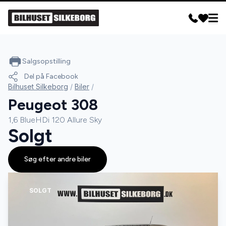
Salgsopstilling
Del på Facebook
Bilhuset Silkeborg
/
Biler
/
Peugeot 308
1,6 BlueHDi 120 Allure Sky
Solgt
Søg efter andre biler
SOLGT