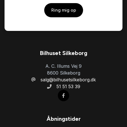
Ring mig op
Servostyring
Skiltegenkendelse
Soltag
Bilhuset Silkeborg
A. C. Illums Vej 9
Splitbagsæder
8600 Silkeborg
salg@bilhusetsilkeborg.dk
51 51 53 39
Sportssæder
Sædevarme
Åbningstider
Tonede ruder