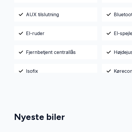
AUX tilslutning
Bluetoo
El-ruder
El-spej
Fjernbetjent centrallås
Højdeju
Isofix
Køreco
Læderrat
Musikst
Servostyring
Splitba
Nyeste biler
Sædevarme
Tagræli