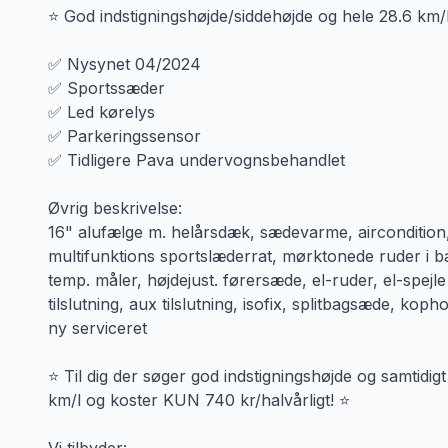
⭐ God indstigningshøjde/siddehøjde og hele 28.6 km/
✅ Nysynet 04/2024
✅ Sportssæder
✅ Led kørelys
✅ Parkeringssensor
✅ Tidligere Pava undervognsbehandlet
Øvrig beskrivelse:
16" alufælge m. helårsdæk, sædevarme, aircondition, f
multifunktions sportslæderrat, mørktonede ruder i ba
temp. måler, højdejust. førersæde, el-ruder, el-spejl
tilslutning, aux tilslutning, isofix, splitbagsæde, kop
ny serviceret
⭐ Til dig der søger god indstigningshøjde og samtidigt
km/l og koster KUN 740 kr/halvårligt! ⭐