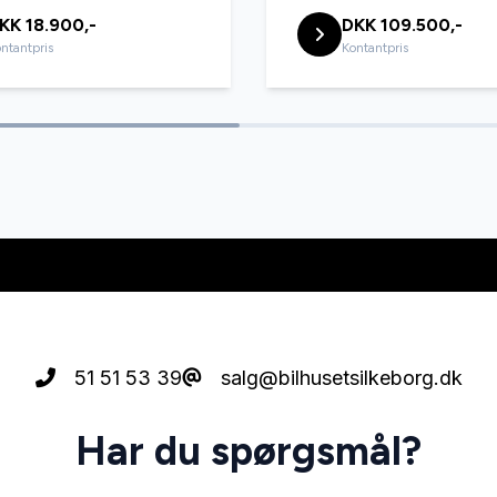
KK 18.900,-
DKK 109.500,-
ntantpris
Kontantpris
51 51 53 39
salg@bilhusetsilkeborg.dk
Har du spørgsmål?