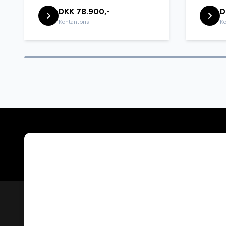
DKK 78.900,-
D
Kontantpris
Ko