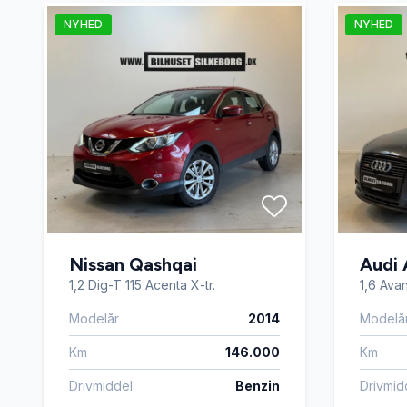
NYHED
NYHED
Tågelygter
USB tils
Nissan Qashqai
Audi
1,2 Dig-T 115 Acenta X-tr.
1,6 Avan
Modelår
2014
Modelå
Km
146.000
Km
Drivmiddel
Benzin
Drivmid