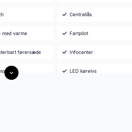
th
Centrallås
le med varme
Fartpilot
sterbart førersæde
Infocenter
mputer
LED kørelys
reaming via bluetooth
Parkeringssensor bagved
gsæder
Sportssæder
ng
Tonede ruder