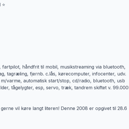
l ⭐
artpilot, håndfrit til mobil, musikstreaming via bluetooth,
g, tagræling, fjernb. c.lås, kørecomputer, infocenter, udv.
e m/varme, automatisk start/stop, cd/radio, bluetooth, usb
holder, tågelygter, esp, servo, træk, tandrem skiftet v. 99.00
 gerne vil køre langt literen! Denne 2008 er opgivet til 28.6