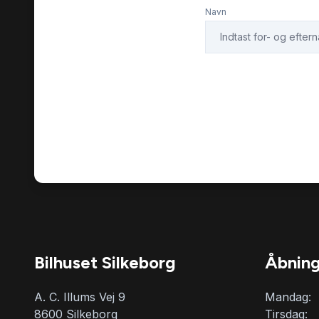
Navn
Bilhuset Silkeborg
Åbning
A. C. Illums Vej 9
Mandag:
8600 Silkeborg
Tirsdag: