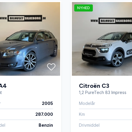
NYHED
lutning
 A4
Citroën C3
t
1,2 PureTech 83 Impress
r
2005
Modelår
287.000
Km
del
Benzin
Drivmiddel