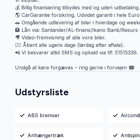
Vi tilbyder:
💰 Billig finansiering tilbydes med og uden udbetaling.
🌎 CarGarantie forsikring. Udvidet garanti i hele Euro
🚗 Omgående udlevering af biler i hverdage og weeke
🏦 Lån via: Santander/AL-finans/Ikano Bank/Resurs
🎥 Video-fremvisning af alle vore biler.
🙋‍♂️ Åbent alle ugens dage (lørdag efter aftale).
📲 Vi besvarer altid SMS og opkald via tlf: 51515339.
Undgå at køre forgæves – ring gerne i forvejen ☎
Udstyrsliste
ABS bremser
Aircondi
Anhængertræk
Antispin