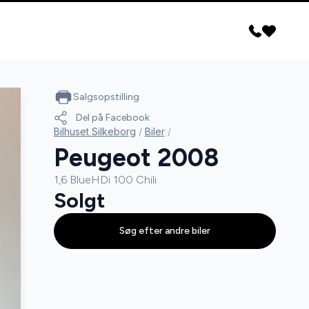
Salgsopstilling
Del på Facebook
Bilhuset Silkeborg
/
Biler
/
Peugeot 2008
1,6 BlueHDi 100 Chili
Solgt
Søg efter andre biler