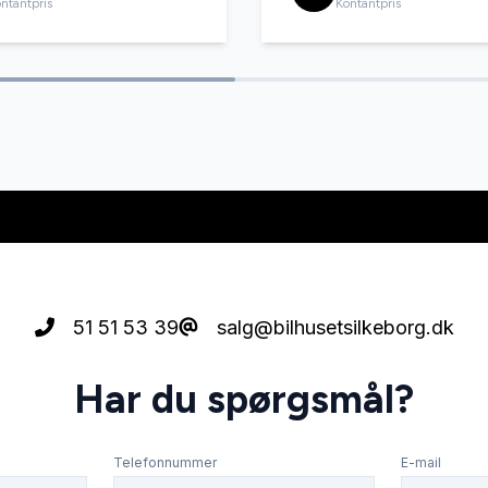
ntantpris
Kontantpris
51 51 53 39
salg@bilhusetsilkeborg.dk
Har du spørgsmål?
Telefonnummer
E-mail