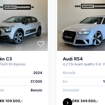
ën C3
Audi RS4
eTech 83 Impress
4,2 FSi Avant quattro S-tr. 
r
2024
Modelår
37.000
Km
del
Benzin
Drivmiddel
KK 109.500,-
DKK 349.500,-