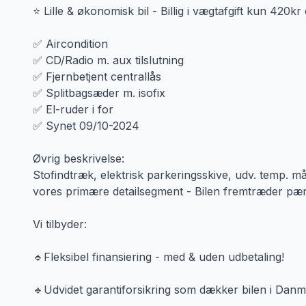
⭐ Lille & økonomisk bil - Billig i vægtafgift kun 420k
✅ Aircondition
✅ CD/Radio m. aux tilslutning
✅ Fjernbetjent centrallås
✅ Splitbagsæder m. isofix
✅ El-ruder i for
✅ Synet 09/10-2024
Øvrig beskrivelse:
Stofindtræk, elektrisk parkeringsskive, udv. temp. må
vores primære detailsegment - Bilen fremtræder pæn
Vi tilbyder:
🔹Fleksibel finansiering - med & uden udbetaling!
🔹Udvidet garantiforsikring som dækker bilen i Dan