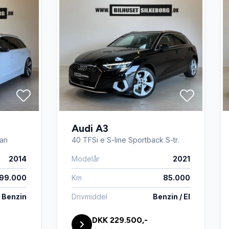
Audi A3
Van
40 TFSi e S-line Sportback S-tr.
2014
Modelår
2021
199.000
Km
85.000
Benzin
Drivmiddel
Benzin / El
DKK 229.500,-