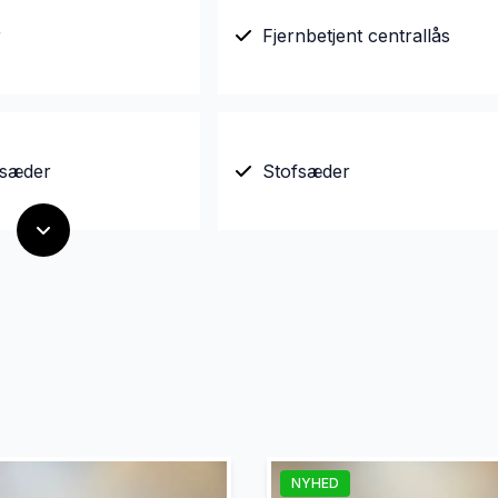
r
Fjernbetjent centrallås
gsæder
Stofsæder
NYHED