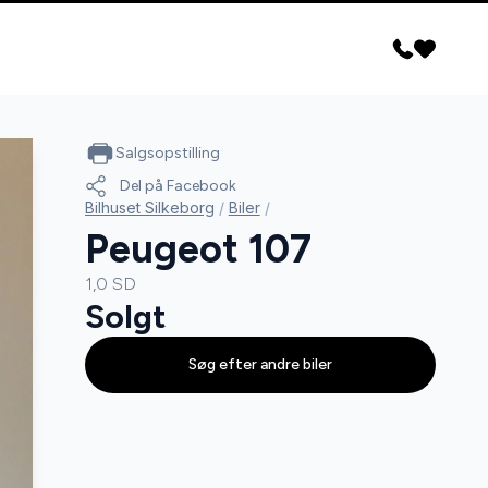
Salgsopstilling
Del på Facebook
Bilhuset Silkeborg
/
Biler
/
Peugeot 107
1,0 SD
Solgt
Søg efter andre biler