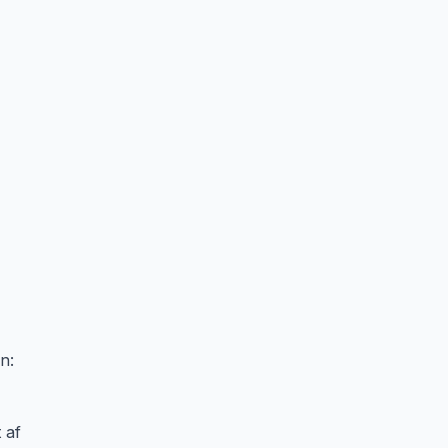
n:
 af