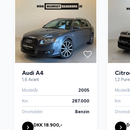
Audi A4
Citro
1,6 Avant
1,2 Pur
Modelår
2005
Modelå
Km
287.000
Km
Drivmiddel
Benzin
Drivmid
DKK 18.900,-
D