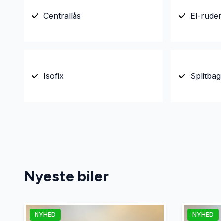
Centrallås
El-rude
Isofix
Splitba
Nyeste biler
NYHED
NYHED