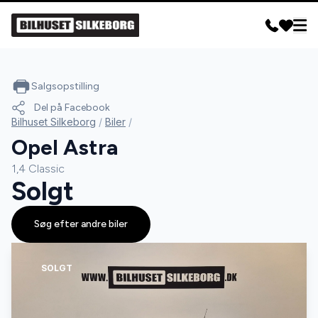
Salgsopstilling
Del på Facebook
Bilhuset Silkeborg
/
Biler
/
Opel Astra
1,4 Classic
Solgt
Søg efter andre biler
SOLGT