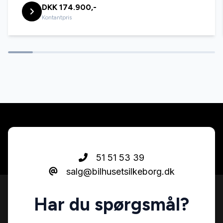
DKK 174.900,-
Kontantpris
51 51 53 39
salg@bilhusetsilkeborg.dk
Har du spørgsmål?