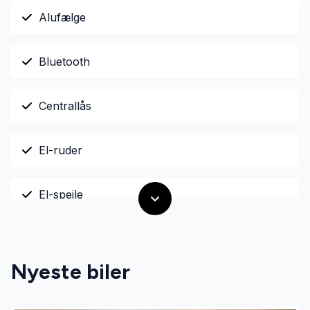
Alufælge
Bluetooth
Centrallås
El-ruder
El-spejle
Fjernbetjent centrallås
Nyeste biler
Højdejusterbart førersæde