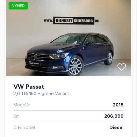
NYHED
Infocenter
Kørecomputer
Læderrat
Splitbagsæder
VW Passat
Stofsæder
2,0 TDi 190 Highline Variant
Modelår
2018
Km
206.000
Drivmiddel
Diesel