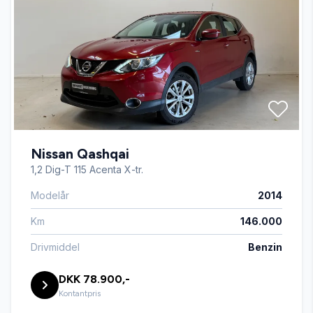
bagagerumsdækken
bakkamera
CD/radio
Nissan Qashqai
el-spejle
1,2 Dig-T 115 Acenta X-tr.
Modelår
2014
ESP
Km
146.000
fartpilot
Drivmiddel
Benzin
DKK 78.900,-
fjernbetjent centrallås
Kontantpris