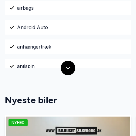
airbags
Android Auto
anhængertræk
antispin
Apple CarPlay
Nyeste biler
Automatisk lys
NYHED
AUX tilslutning