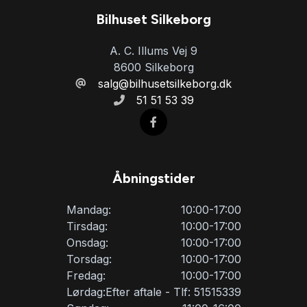
sædevarme
Bilhuset Silkeborg
A. C. Illums Vej 9
tagræling
8600 Silkeborg
salg@bilhusetsilkeborg.dk
51 51 53 39
tågelygter
udvendig temperaturmåler
Åbningstider
USB-A tilslutning
Mandag:
10:00-17:00
Tirsdag:
10:00-17:00
vognbaneassistent
Onsdag:
10:00-17:00
Torsdag:
10:00-17:00
Fredag:
10:00-17:00
Lørdag:
Efter aftale - Tlf: 51515339