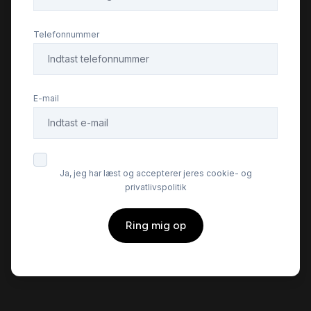
multifunktionsrat
Telefonnummer
musikstreaming via Bluetooth
E-mail
mørktonede ruder bag
navigation
Ja, jeg har læst og accepterer jeres cookie- og
privatlivspolitik
parkeringssensor (bag)
Ring mig op
Regnsensor
splitbagsæde