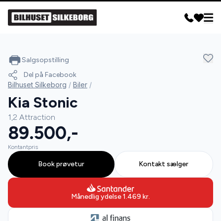
Salgsopstilling
Del på Facebook
Bilhuset Silkeborg
/
Biler
/
Kia Stonic
1,2 Attraction
89.500,-
Kontantpris
Book prøvetur
Kontakt sælger
Månedlig ydelse
1.469
kr.