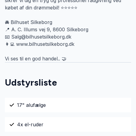
sikrer vi dig en tryg og professionel rådgivning ved
købet af din drømmebil! ⭐⭐⭐⭐⭐
🚘 Bilhuset Silkeborg
📍 A. C. Illums vej 9, 8600 Silkeborg
📧 Salg@bilhusetsilkeborg.dk
👩‍💻 www.bilhusetsilkeborg.dk
Vi ses til en god handel.. 🤝
Udstyrsliste
17" alufælge
4x el-ruder